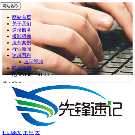
网站名称
网站首页
关于我们
速录服务
摄影摄像
服务案例
行业新闻
速录百科
速记视频
联系我们
电 话:138-1401-3317
关于我们
先锋速记
>
关于我们
关于我们
打印本文
小
中
大