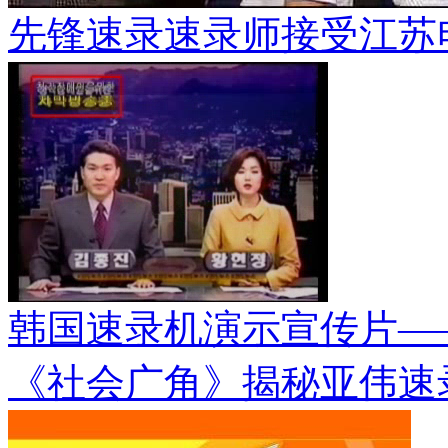
先锋速录速录师接受江苏
韩国速录机演示宣传片—
《社会广角》揭秘亚伟速