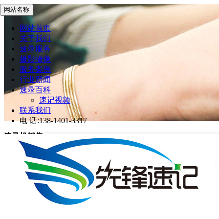
网站名称
网站首页
关于我们
速录服务
摄影摄像
服务案例
行业新闻
速录百科
速记视频
联系我们
电 话:138-1401-3317
速录机销售
先锋速记
>
速录机销售
网站首页
速录机销售
亚伟速录机移动伴侣