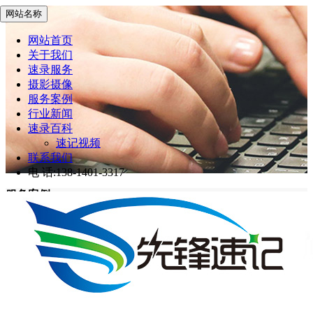
网站名称
网站首页
关于我们
速录服务
摄影摄像
服务案例
行业新闻
速录百科
速记视频
联系我们
电 话:138-1401-3317
服务案例
先锋速记
>
服务案例
网站首页
服务案例
第三届未来网络发展大会