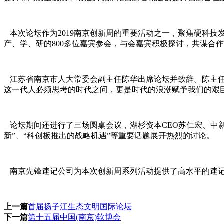
本次论坛作为2019南京创新周的重要活动之一，聚焦硬科技
产、学、研的800多位嘉宾参会，与会嘉宾积极探讨，共谋合
江苏省南京市人大常委会副主任陈华出席论坛并致辞。陈主任
这一代人必须思考的时代之问，更是时代的浪潮赋予我们的艰
论坛期间还进行了三场圆桌会议，湖杉资本CEO苏仁宏、中新
新”、“科创板推出的战略机遇”等重要话题展开热烈的讨论。
南京先锋速记公司为本次创新周系列活动提供了高水平的速
上一篇
首届扬子江生态文明国际论坛
下一篇
第十五届中国(南京)软博会