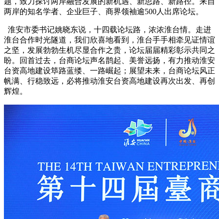
题，致力探讨两岸融合发展的新机遇、新思路、新路径。来自
两岸的知名学者、企业巨子、商界领袖逾500人出席论坛。
淮安市委书记姚晓东说，十四载论坛路，浓浓淮台情。走进
淮台合作时光隧道，我们欣喜地看到，淮台手手相牵见证情谊
之坚，发展勃勃生机尽显合作之贵，论坛届届精彩彰示共同之
盼。回首过去，台商论坛声名鹊起、美誉远扬，有力推动淮安
台资高地建设筚路蓝缕、一路崛起；展望未来，台商论坛风正
帆满、行稳致远，必将推动淮安台资高地建设再次出发、再创
辉煌。