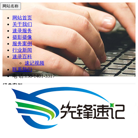
网站名称
网站首页
关于我们
速录服务
摄影摄像
服务案例
行业新闻
速录百科
速记视频
联系我们
电 话:138-1401-3317
经典案例
先锋速记
>
经典案例
网站首页
经典案例
第十一届中国用户体验大会