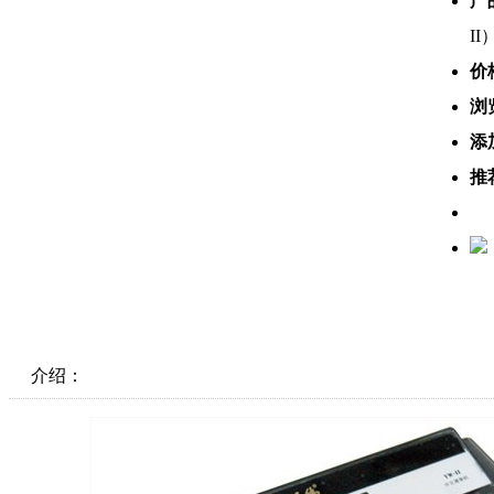
产
II
价
浏
添
推
介绍：