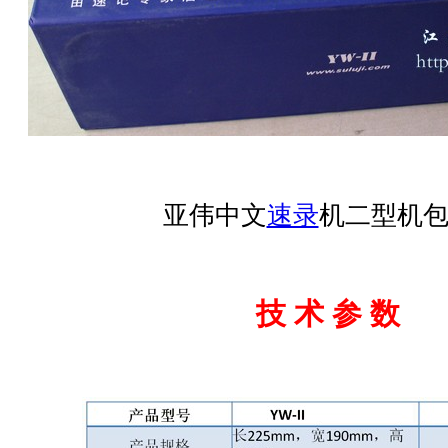
亚伟中文
速录
机二型机
技 术 参 数