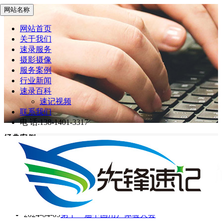
网站名称
网站首页
关于我们
速录服务
摄影摄像
服务案例
行业新闻
速录百科
速记视频
联系我们
电 话:138-1401-3317
经典案例
先锋速记
>
经典案例
2024-09-01
苏港合作联席会议第十二次会议
2024-04-09
ICCD 2024国际心脑血管器械大会
2024-04-09
第十一届中国用户体验大会